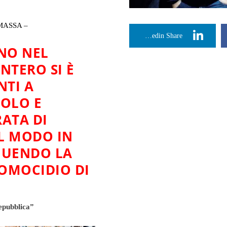
MASSA –
Linkedin Share
ENO NEL
NTERO SI È
NTI A
OLO E
RATA DI
IL MODO IN
GUENDO LA
’OMOCIDIO DI
epubblica”