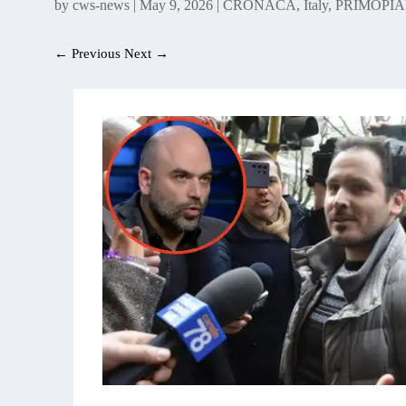
by
cws-news
|
May 9, 2026
|
CRONACA
,
Italy
,
PRIMOPI
←
Previous
Next
→