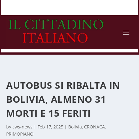
AUTOBUS SI RIBALTA IN
BOLIVIA, ALMENO 31
MORTI E 15 FERITI
by
cws-news
|
Feb 17, 2025
|
Bolivia
,
CRONACA
,
PRIMOPIANO