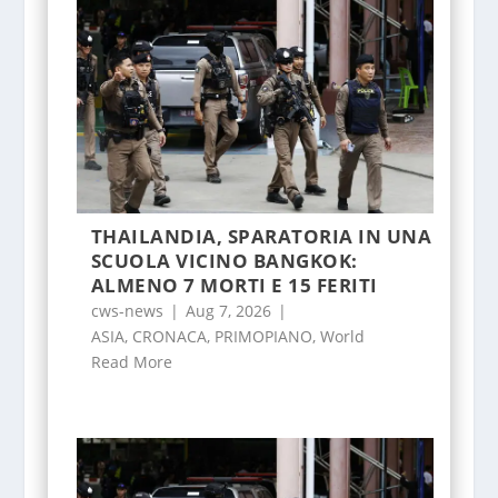
THAILANDIA, SPARATORIA IN UNA
SCUOLA VICINO BANGKOK:
ALMENO 7 MORTI E 15 FERITI
cws-news
|
Aug 7, 2026
|
ASIA
,
CRONACA
,
PRIMOPIANO
,
World
Read More