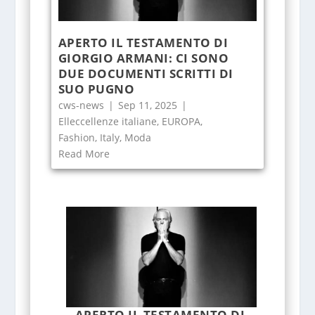
APERTO IL TESTAMENTO DI
GIORGIO ARMANI: CI SONO
DUE DOCUMENTI SCRITTI DI
SUO PUGNO
cws-news
|
Sep 11, 2025
|
Elleccellenze italiane
,
EUROPA
,
Fashion
,
Italy
,
Moda
Read More
APERTO IL TESTAMENTO DI