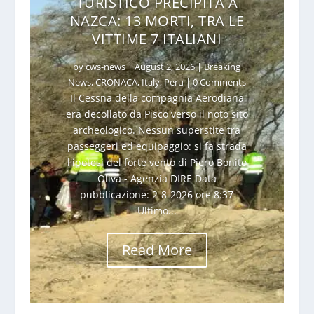
TURISTICO PRECIPITA A
NAZCA: 13 MORTI, TRA LE
VITTIME 7 ITALIANI
by
cws-news
|
August 2, 2026
|
Breaking
News
,
CRONACA
,
Italy
,
Peru
| 0 Comments
Il Cessna della compagnia Aerodiana
era decollato da Pisco verso il noto sito
archeologico. Nessun superstite tra
passeggeri ed equipaggio: si fa strada
l'ipotesi del forte vento di Piero Bonito
Oliva - Agenzia DIRE Data
pubblicazione: 2-8-2026 ore 8:37
Ultimo...
Read More