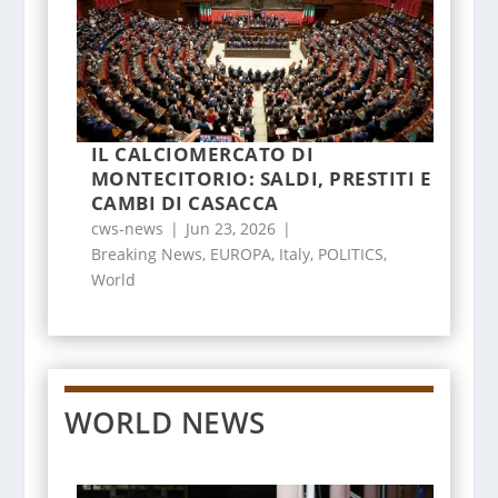
IL CALCIOMERCATO DI
MONTECITORIO: SALDI, PRESTITI E
CAMBI DI CASACCA
cws-news
|
Jun 23, 2026
|
Breaking News
,
EUROPA
,
Italy
,
POLITICS
,
World
WORLD NEWS