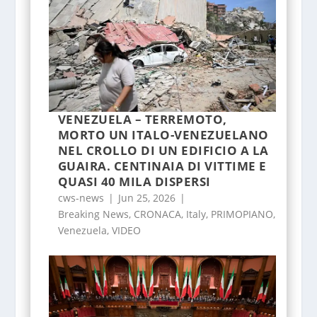
VENEZUELA – TERREMOTO,
MORTO UN ITALO-VENEZUELANO
NEL CROLLO DI UN EDIFICIO A LA
GUAIRA. CENTINAIA DI VITTIME E
QUASI 40 MILA DISPERSI
cws-news
|
Jun 25, 2026
|
Breaking News
,
CRONACA
,
Italy
,
PRIMOPIANO
,
Venezuela
,
VIDEO