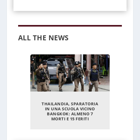
ALL THE NEWS
THAILANDIA, SPARATORIA
DUE SOS
IN UNA SCUOLA VICINO
MINOREN
BANGKOK: ALMENO 7
PER LA
MORTI E 15 FERITI
CONSOLA