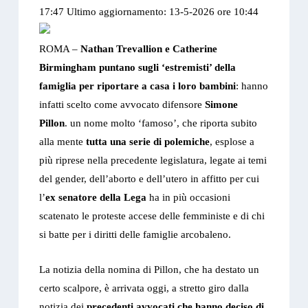
17:47
Ultimo aggiornamento: 13-5-2026 ore 10:44
ROMA –
Nathan Trevallion e Catherine
Birmingham puntano sugli ‘estremisti’ della
famiglia per riportare a casa i loro bambini
: hanno
infatti scelto come avvocato difensore
Simone
Pillon
. un nome molto ‘famoso’, che riporta subito
alla mente
tutta una serie di polemiche
, esplose a
più riprese nella precedente legislatura, legate ai temi
del gender, dell’aborto e dell’utero in affitto per cui
l’
ex senatore della Lega
ha in più occasioni
scatenato le proteste accese delle femministe e di chi
si batte per i diritti delle famiglie arcobaleno.
La notizia della nomina di Pillon, che ha destato un
certo scalpore, è arrivata oggi, a stretto giro dalla
notizia dei
precedenti avvocati che hanno deciso di