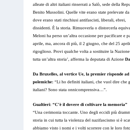
alleate di altri italiani rinserrati a Salò, sede della R
Benito Mussolini. Quelle vite erano state prelevate d
dove erano stati rinchiusi antifascisti, liberali, ebrei,
dissidenti. È la storia. Rimuoverla o distorcerla equiv
Meloni ha perso un’altra occasione per pacificare e pac
aprile, ma, ancora di più, il 2 giugno, che del 25 april
rigoglioso. Provi qualche volta a sostituire la Nazion
tutta un’altra storia’, afferma la deputata di Azione
Da
Da Bruxelles, al vertice Ue, la premier risponde a
polemiche:
“Li ho definiti italiani, che vuol dire che 
italiani? Sono stata onnicomprensiva…”.
Gualtieri: “C’è il dovere di coltivare la memoria”
“Una cerimonia toccante. Uno degli eccidi più drammat
storia in cui tutta la violenza del nazifascismo si è sca
abbiamo visto i nomi e i volti scorrere con le loro fo