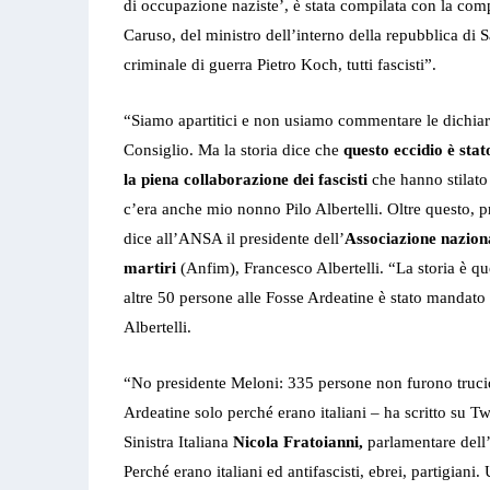
di occupazione naziste’, è stata compilata con la comp
Caruso, del ministro dell’interno della repubblica di 
criminale di guerra Pietro Koch, tutti fascisti”.
“Siamo apartitici e non usiamo commentare le dichiar
Consiglio. Ma la storia dice che
questo eccidio è sta
la piena collaborazione dei fascisti
che hanno stilato
c’era anche mio nonno Pilo Albertelli. Oltre questo, pr
dice all’ANSA il presidente dell’
Associazione naziona
martiri
(Anfim), Francesco Albertelli. “La storia è q
altre 50 persone alle Fosse Ardeatine è stato mandato d
Albertelli.
“No presidente Meloni: 335 persone non furono trucida
Ardeatine solo perché erano italiani – ha scritto su Twi
Sinistra Italiana
Nicola Fratoianni,
parlamentare dell’
Perché erano italiani ed antifascisti, ebrei, partigiani. 