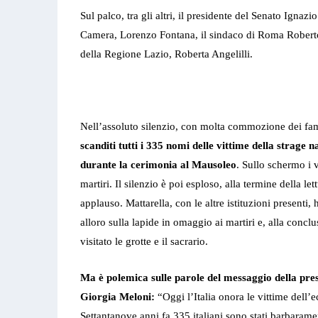
Sul palco, tra gli altri, il presidente del Senato Ignazi
Camera, Lorenzo Fontana, il sindaco di Roma Roberto 
della Regione Lazio, Roberta Angelilli.
Nell’assoluto silenzio, con molta commozione dei fami
scanditi tutti i 335 nomi delle vittime della strage 
durante la cerimonia al Mausoleo
. Sullo schermo i v
martiri. Il silenzio è poi esploso, alla termine della le
applauso. Mattarella, con le altre istituzioni presenti
alloro sulla lapide in omaggio ai martiri e, alla concl
visitato le grotte e il sacrario.
Ma è polemica sulle parole del messaggio della pres
Giorgia Meloni:
“Oggi l’Italia onora le vittime dell’
Settantanove anni fa 335 italiani sono stati barbaramen