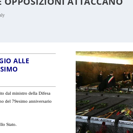
 E OPPOSIZIONI ATTACCANO
aly
GIO ALLE
ESIMO
to dal ministro della Difesa
rno del 79esimo anniversario
llo Stato.