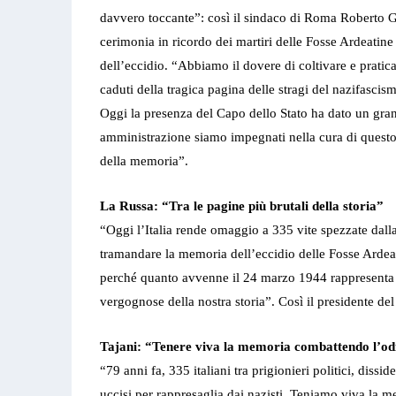
davvero toccante”: così il sindaco di Roma Roberto Gu
cerimonia in ricordo dei martiri delle Fosse Ardeatin
dell’eccidio. “Abbiamo il dovere di coltivare e pratic
caduti della tragica pagina delle stragi del nazifascism
Oggi la presenza del Capo dello Stato ha dato un gra
amministrazione siamo impegnati nella cura di questo 
della memoria”.
La Russa: “Tra le pagine più brutali della storia”
“Oggi l’Italia rende omaggio a 335 vite spezzate dalla
tramandare la memoria dell’eccidio delle Fosse Ardeat
perché quanto avvenne il 24 marzo 1944 rappresenta u
vergognose della nostra storia”. Così il presidente de
Tajani: “Tenere viva la memoria combattendo l’od
“79 anni fa, 335 italiani tra prigionieri politici, dissid
uccisi per rappresaglia dai nazisti. Teniamo viva la m