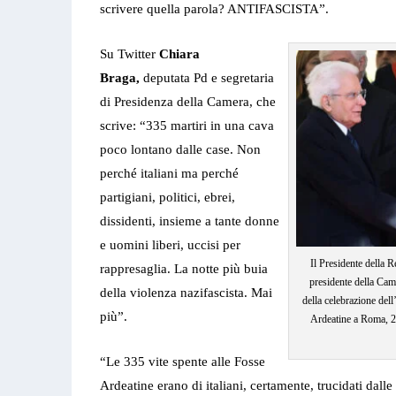
scrivere quella parola? ANTIFASCISTA”.
Su Twitter
Chiara
Braga,
deputata Pd e segretaria
di Presidenza della Camera, che
scrive: “335 martiri in una cava
poco lontano dalle case. Non
perché italiani ma perché
partigiani, politici, ebrei,
dissidenti, insieme a tante donne
e uomini liberi, uccisi per
Il Presidente della R
rappresaglia. La notte più buia
presidente della Cam
della violenza nazifascista. Mai
della celebrazione dell
più”.
Ardeatine a Roma
“Le 335 vite spente alle Fosse
Ardeatine erano di italiani, certamente, trucidati dal