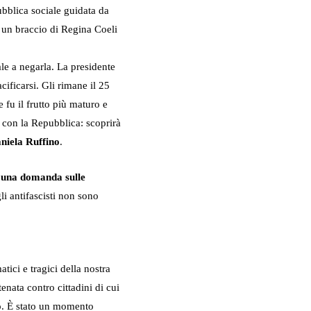
epubblica sociale guidata da
a un braccio di Regina Coeli
ale a negarla. La presidente
ificarsi. Gli rimane il 25
e fu il frutto più maturo e
e con la Repubblica: scoprirà
niela Ruffino
.
d una domanda sulle
gli antifascisti non sono
ici e tragici della nostra
tenata contro cittadini di cui
to. È stato un momento