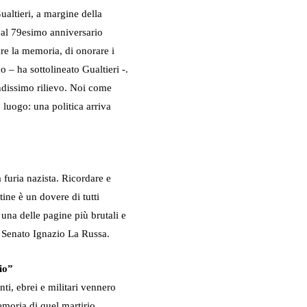
altieri, a margine della
e al 79esimo anniversario
are la memoria, di onorare i
o – ha sottolineato Gualtieri -.
ndissimo rilievo. Noi come
luogo: una politica arriva
 furia nazista. Ricordare e
ine è un dovere di tutti
na delle pagine più brutali e
l Senato Ignazio La Russa.
io”
enti, ebrei e militari vennero
emoria di quel martirio