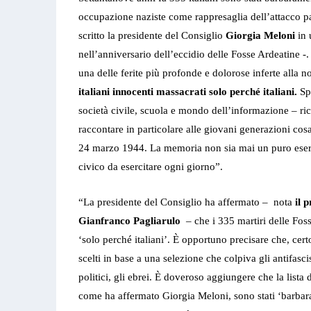
occupazione naziste come rappresaglia dell’attacco pa
scritto la presidente del Consiglio
Giorgia Meloni
in
nell’anniversario dell’eccidio delle Fosse Ardeatine -
una delle ferite più profonde e dolorose inferte alla 
italiani innocenti massacrati solo perché italiani.
Spe
società civile, scuola e mondo dell’informazione – ric
raccontare in particolare alle giovani generazioni cosa
24 marzo 1944. La memoria non sia mai un puro eserc
civico da esercitare ogni giorno”.
“La presidente del Consiglio ha affermato – nota
il p
Gianfranco Pagliarulo
– che i 335 martiri delle Fos
‘solo perché italiani’. È opportuno precisare che, cert
scelti in base a una selezione che colpiva gli antifascist
politici, gli ebrei. È doveroso aggiungere che la lista 
come ha affermato Giorgia Meloni, sono stati ‘barbara