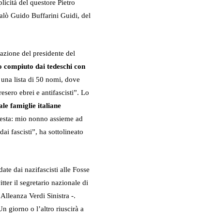
licità del questore Pietro
Salò Guido Buffarini Guidi, del
azione del presidente del
to compiuto dai tedeschi con
 una lista di 50 nomi, dove
esero ebrei e antifascisti”. Lo
le famiglie italiane
uesta: mio nonno assieme ad
ai fascisti”, ha sottolineato
te dai nazifascisti alle Fosse
tter il segretario nazionale di
Alleanza Verdi Sinistra -.
Un giorno o l’altro riuscirà a