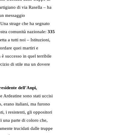
rtigiano di via Rasella – ha
 un messaggio
. Una strage che ha segnato
nostra comunità nazionale:
335
tta a tutti noi – Istituzioni,
ordare quei martiri e
 è successo in quel terribile
izio di stile ma un dovere
residente dell’Anpi,
se Ardeatine sono stati uccisi
o, erano italiani, ma furono
i, i resistenti, gli oppositori
di una parte di coloro che,
mente trucidati dalle truppe