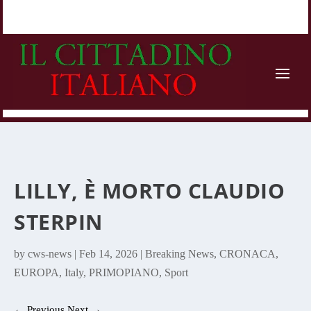
LILLY, È MORTO CLAUDIO
STERPIN
by
cws-news
|
Feb 14, 2026
|
Breaking News
,
CRONACA
,
EUROPA
,
Italy
,
PRIMOPIANO
,
Sport
←
Previous
Next
→