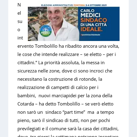
N
el
su
o
int
ervento Tombolillo ha ribadito ancora una volta,
le cose che intende realizzare – se eletto – per i
cittadini.“ La priorità assoluta, la messa in
sicurezza nelle zone, dove ci sono incroci che
necessitano la costruzione di rotonde, la
realizzazione di campetti di calcio per i
bambini, nuovi marciapidei per la zona della
Cotarda – ha detto Tombolillo – se verò eletto
non sarò un sindaco “part time” ma a tempo
pieno, sarò il sindicao di tutti, non per pochi
previlegiati e il comune sarà la casa dei cittadini,
dove, tre giorni la settimana potranno incontare