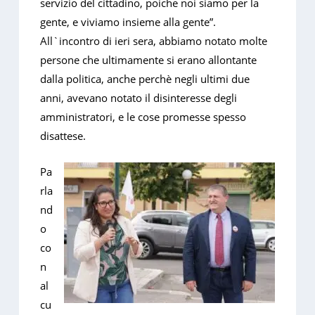
servizio del cittadino, poiche noi siamo per la
gente, e viviamo insieme alla gente”.
All`incontro di ieri sera, abbiamo notato molte
persone che ultimamente si erano allontante
dalla politica, anche perchè negli ultimi due
anni, avevano notato il disinteresse degli
amministratori, e le cose promesse spesso
disattese.
Pa
rla
nd
o
co
n
al
cu