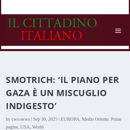
SMOTRICH: ‘IL PIANO PER
GAZA È UN MISCUGLIO
INDIGESTO’
by
cws-news
|
Sep 30, 2025
|
EUROPA
,
Medio Oriente
,
Prime
pagine
,
USA
,
World