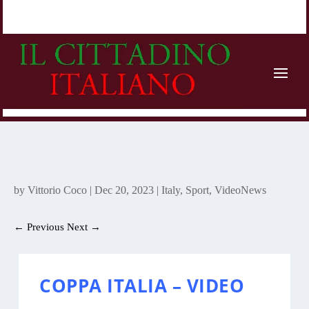
by
Vittorio Coco
|
Dec 20, 2023
|
Italy
,
Sport
,
VideoNews
←
Previous
Next
→
COPPA ITALIA – VIDEO