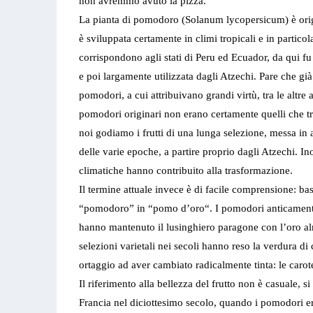
non avremmo avuto la pizza.
La pianta di pomodoro (Solanum lycopersicum) è origi
è sviluppata certamente in climi tropicali e in partico
corrispondono agli stati di Peru ed Ecuador, da qui f
e poi largamente utilizzata dagli Atzechi. Pare che gi
pomodori, a cui attribuivano grandi virtù, tra le altre
pomodori originari non erano certamente quelli che tr
noi godiamo i frutti di una lunga selezione, messa in a
delle varie epoche, a partire proprio dagli Atzechi. Ino
climatiche hanno contribuito alla trasformazione.
Il termine attuale invece è di facile comprensione: ba
“pomodoro” in “pomo d’oro“. I pomodori anticamente 
hanno mantenuto il lusinghiero paragone con l’oro a
selezioni varietali nei secoli hanno reso la verdura di
ortaggio ad aver cambiato radicalmente tinta: le carot
Il riferimento alla bellezza del frutto non è casuale, s
Francia nel diciottesimo secolo, quando i pomodori e