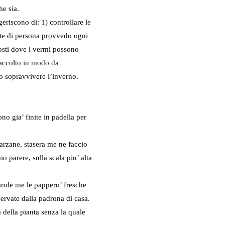
e sia.
geriscono di: 1) controllare le
te di persona provvedo ogni
posti dove i vermi possono
raccolto in modo da
no sopravvivere l’inverno.
o gia’ finite in padella per
rzane, stasera me ne faccio
o parere, sulla scala piu’ alta
arole me le pappero’ fresche
ervate dalla padrona di casa.
a della pianta senza la quale