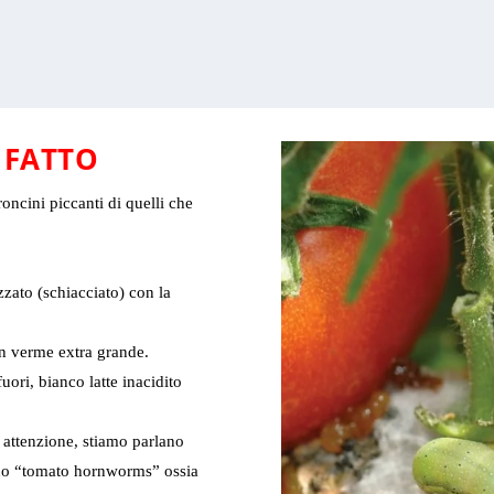
 FATTO
oncini piccanti di quelli che
zato (schiacciato) con la
un verme extra grande.
ori, bianco latte inacidito
i attenzione, stiamo parlano
no “tomato hornworms” ossia