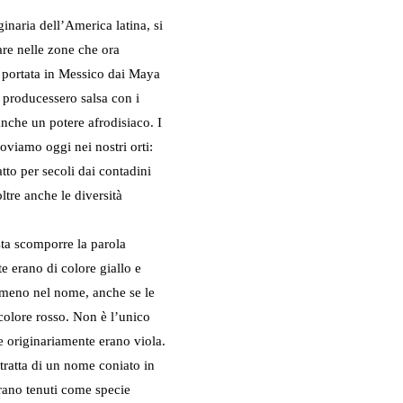
naria dell’America latina, si
lare nelle zone che ora
u portata in Messico dai Maya
à producessero salsa con i
 anche un potere afrodisiaco. I
oviamo oggi nei nostri orti:
tto per secoli dai contadini
ltre anche le diversità
sta scomporre la parola
erano di colore giallo e
lmeno nel nome, anche se le
 colore rosso. Non è l’unico
e originariamente erano viola.
i tratta di un nome coniato in
rano tenuti come specie