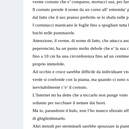
verme cornuto che e’ comparso, mortacci sua, per farm
Il cornuto prende il nome da un corno all’ estremita’ p
dal fatto che il suo pranzo preferito se lo sbafa sulle
I cornutacci masticano le foglie fino a spogliare tutta 
buchi nelle pummarole.
Attenzione, il verme, di nome di fatto, che attacca a
peperoncini, ha un punto molto debole che e’ la sua 
fino a 10 cm ha una circonferenza fino ad un centimetr
proprio immobile.
Ad occhio e croce sarebbe difficile da individuare vis
verde si confonde con la pianta, ma quando ci sono ra
inevitabilmente c’e’ il cornuto.
L’Internet mi ha detto che a toccarlo non punge visto c
soltanto per succhiare il nettare dai fuori.
Ma io, parandomi il hulo, non l’ho manco sfiorato aff
di ghigliottinnarlo.
Altri metodi per sterminarli sarebbe spruzzare la pia