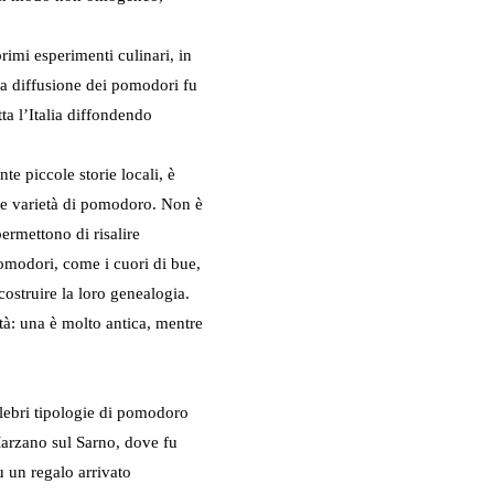
rimi esperimenti culinari, in
la diffusione dei pomodori fu
tta l’Italia diffondendo
nte piccole storie locali, è
se varietà di pomodoro. Non è
ermettono di risalire
pomodori, come i cuori di bue,
icostruire la loro genealogia.
tà: una è molto antica, mentre
lebri tipologie di pomodoro
arzano sul Sarno, dove fu
u un regalo arrivato