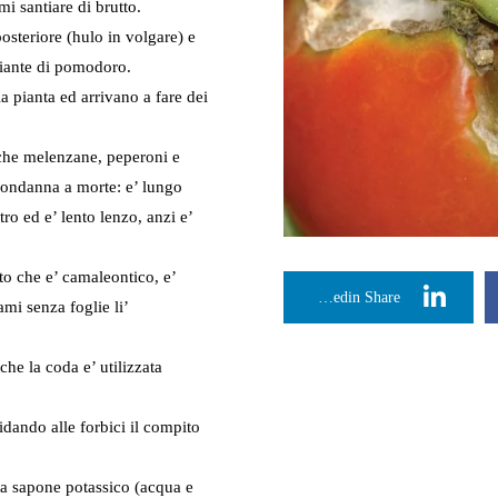
i santiare di brutto.
osteriore (hulo in volgare) e
 piante di pomodoro.
la pianta ed arrivano a fare dei
nche melenzane, peperoni e
condanna a morte: e’ lungo
o ed e’ lento lenzo, anzi e’
to che e’ camaleontico, e’
Linkedin Share
mi senza foglie li’
he la coda e’ utilizzata
idando alle forbici il compito
nta sapone potassico (acqua e