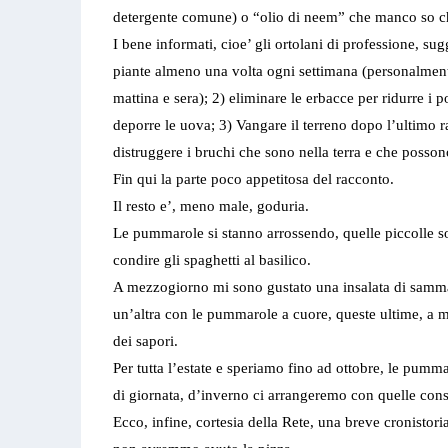
detergente comune) o “olio di neem” che manco so ch
I bene informati, cioe’ gli ortolani di professione, sug
piante almeno una volta ogni settimana (personalmen
mattina e sera); 2) eliminare le erbacce per ridurre i 
deporre le uova; 3) Vangare il terreno dopo l’ultimo 
distruggere i bruchi che sono nella terra e che posso
Fin qui la parte poco appetitosa del racconto.
Il resto e’, meno male, goduria.
Le pummarole si stanno arrossendo, quelle piccolle son
condire gli spaghetti al basilico.
A mezzogiorno mi sono gustato una insalata di samma
un’altra con le pummarole a cuore, queste ultime, a mi
dei sapori.
Per tutta l’estate e speriamo fino ad ottobre, le pumm
di giornata, d’inverno ci arrangeremo con quelle cons
Ecco, infine, cortesia della Rete, una breve cronistori