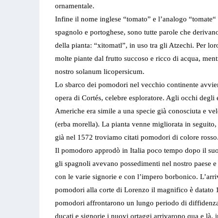
ornamentale.
Infine il nome inglese “tomato” e l’analogo “tomate“ 
spagnolo e portoghese, sono tutte parole che deriva
della pianta: “xitomatl”, in uso tra gli Atzechi. Per lo
molte piante dal frutto succoso e ricco di acqua, mentr
nostro solanum licopersicum.
Lo sbarco dei pomodori nel vecchio continente avvie
opera di Cortés, celebre esploratore. Agli occhi degli 
Americhe era simile a una specie già conosciuta e ve
(erba morella). La pianta venne migliorata in seguito, 
già nel 1572 troviamo citati pomodori di colore rosso
Il pomodoro approdò in Italia poco tempo dopo il suo
gli spagnoli avevano possedimenti nel nostro paese e 
con le varie signorie e con l’impero borbonico. L’arri
pomodori alla corte di Lorenzo il magnifico è datato 1
pomodori affrontarono un lungo periodo di diffidenza
ducati e signorie i nuovi ortaggi arrivarono qua e l