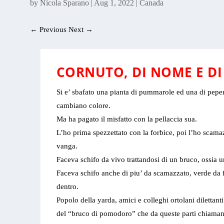
by
Nicola Sparano
|
Aug 1, 2022
|
Canada
←
Previous
Next
→
CORNUTO, DI NOME E DI
Si e’ sbafato una pianta di pummarole ed una di peper
cambiano colore.
Ma ha pagato il misfatto con la pellaccia sua.
L’ho prima spezzettato con la forbice, poi l’ho scamaz
vanga.
Faceva schifo da vivo trattandosi di un bruco, ossia 
Faceva schifo anche di piu’ da scamazzato, verde da fu
dentro.
Popolo della yarda, amici e colleghi ortolani dilettant
del “bruco di pomodoro” che da queste parti chiama