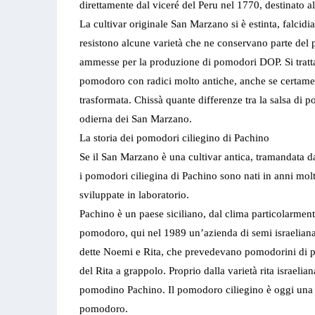
direttamente dal viceré del Peru nel 1770, destinato a
La cultivar originale San Marzano si è estinta, falcidia
resistono alcune varietà che ne conservano parte del
ammesse per la produzione di pomodori DOP. Si tratt
pomodoro con radici molto antiche, anche se certament
trasformata. Chissà quante differenze tra la salsa di 
odierna dei San Marzano.
La storia dei pomodori ciliegino di Pachino
Se il San Marzano è una cultivar antica, tramandata d
i pomodori ciliegina di Pachino sono nati in anni molt
sviluppate in laboratorio.
Pachino è un paese siciliano, dal clima particolarmente
pomodoro, qui nel 1989 un’azienda di semi israeliana
dette Noemi e Rita, che prevedevano pomodorini di p
del Rita a grappolo. Proprio dalla varietà rita israelia
pomodino Pachino. Il pomodoro ciliegino è oggi una d
pomodoro.