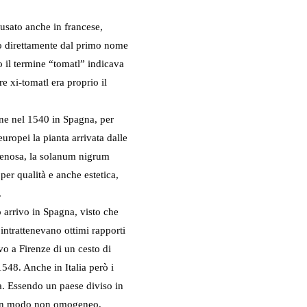
usato anche in francese,
no direttamente dal primo nome
ro il termine “tomatl” indicava
e xi-tomatl era proprio il
ne nel 1540 in Spagna, per
europei la pianta arrivata dalle
lenosa, la solanum nigrum
per qualità e anche estetica,
.
 arrivo in Spagna, visto che
intrattenevano ottimi rapporti
vo a Firenze di un cesto di
548. Anche in Italia però i
. Essendo un paese diviso in
à, in modo non omogeneo,