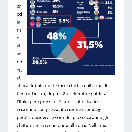
cr
ed
ia
m
o
ai
so
nd
ag
gi,
allora dobbiamo dedurre che la coalizione di
Centro-Destra, dopo il 25 settembre guidera’
l’Italia per i prossimi 5 anni. Tutti i leader
guardano con pressoattenzione i sondaggi,
pero’ a decidere le sorti del paese saranno gli
elettori che si recheranno alle urne Nella mia