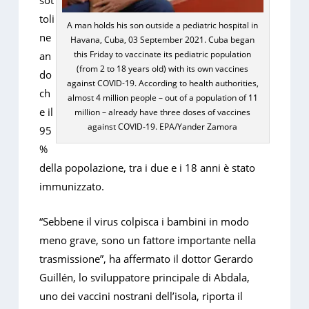
sot
toli
A man holds his son outside a pediatric hospital in
ne
Havana, Cuba, 03 September 2021. Cuba began
this Friday to vaccinate its pediatric population
an
(from 2 to 18 years old) with its own vaccines
do
against COVID-19. According to health authorities,
ch
almost 4 million people – out of a population of 11
e il
million – already have three doses of vaccines
against COVID-19. EPA/Yander Zamora
95
%
della popolazione, tra i due e i 18 anni è stato
immunizzato.
“Sebbene il virus colpisca i bambini in modo
meno grave, sono un fattore importante nella
trasmissione”, ha affermato il dottor Gerardo
Guillén, lo sviluppatore principale di Abdala,
uno dei vaccini nostrani dell’isola, riporta il