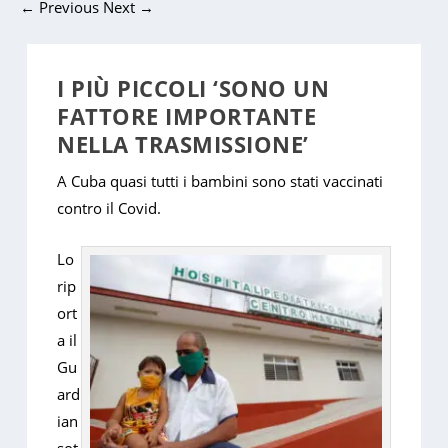
←
Previous
Next
→
I PIÙ PICCOLI ‘SONO UN
FATTORE IMPORTANTE
NELLA TRASMISSIONE’
A Cuba quasi tutti i bambini sono stati vaccinati
contro il Covid.
Lo
rip
ort
a il
Gu
ard
ian