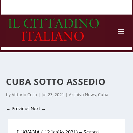
CUBA SOTTO ASSEDIO
by
Vittorio Coco
|
Jul 23, 2021
|
Archivo News
,
Cuba
←
Previous
Next
→
L`AVANA ( 12 luglio 2021) – Scontri,