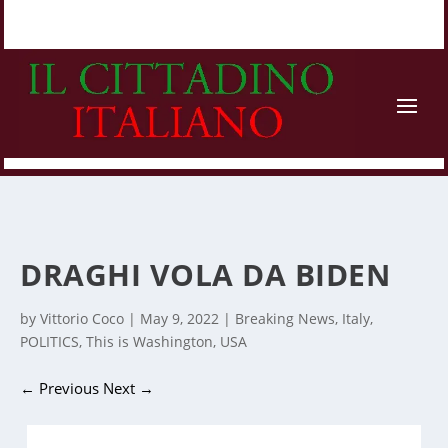
DRAGHI VOLA DA BIDEN
by
Vittorio Coco
|
May 9, 2022
|
Breaking News
,
Italy
,
POLITICS
,
This is Washington
,
USA
←
Previous
Next
→