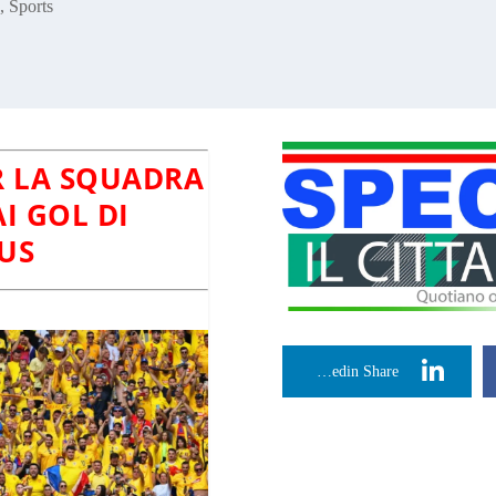
4
,
Sports
ER LA SQUADRA
I GOL DI
US
Linkedin Share