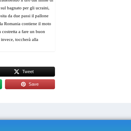
ttenendo il tiro dal limite di
sul bagnato per gli ucraini,
sita da due passi il pallone
 la Romania contiene il moto
 costretta a fare un buon
 invece, toccherà alla
Tweet
Save