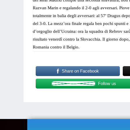
del Real Madrid compie una seconda sbavatura, non tra
Razvan Marin e regalando il 2-0 agli avversari. Piove 
totalmente in balia degli avversari: al 57′ Dragus depo
del 3-0. La mezz’ora finale regala ben pochi spunti e
d’orgoglio dell’Ucraina: ora la squadra di Rebrov sarà
risultato venerdì contro la Slovacchia. Il giorno dopo,
Romania contro il Belgio.
Share on Facebook
Follow us