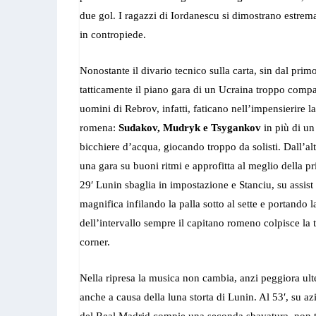
due gol. I ragazzi di Iordanescu si dimostrano estremam
in contropiede.
Nonostante il divario tecnico sulla carta, sin dal pri
tatticamente il piano gara di un Ucraina troppo compa
uomini di Rebrov, infatti, faticano nell’impensierire l
romena:
Sudakov, Mudryk e Tsygankov
in più di un
bicchiere d’acqua, giocando troppo da solisti. Dall’al
una gara su buoni ritmi e approfitta al meglio della p
29′ Lunin sbaglia in impostazione e Stanciu, su assist
magnifica infilando la palla sotto al sette e portando
dell’intervallo sempre il capitano romeno colpisce la 
corner.
Nella ripresa la musica non cambia, anzi peggiora ult
anche a causa della luna storta di Lunin. Al 53′, su azi