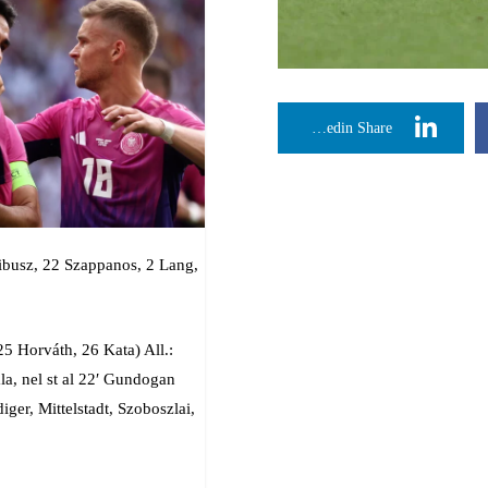
Linkedin Share
Dibusz, 22 Szappanos, 2 Lang,
25 Horváth, 26 Kata) All.:
ala, nel st al 22′ Gundogan
ger, Mittelstadt, Szoboszlai,