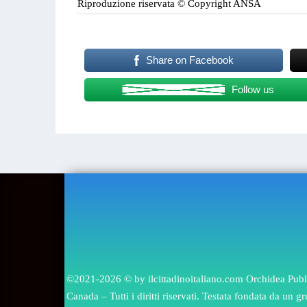
Riproduzione riservata © Copyright ANSA
Share on Facebook
Follow us
IL CITTADI
DIRETTORE RESPON
©2021-2026 © by ilcittadinoitaliano.com Orchidea Publis
Canada – Tutti i diritti riservati. Testata fondata da un