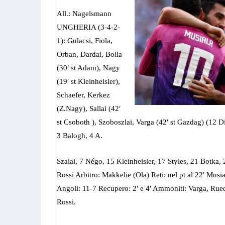
All.: Nagelsmann
UNGHERIA (3-4-2-
1): Gulacsi, Fiola,
Orban, Dardai, Bolla
(30′ st Adam), Nagy
(19′ st Kleinheisler),
Schaefer, Kerkez
(Z.Nagy), Sallai (42′
st Csoboth ), Szoboszlai, Varga (42′ st Gazdag) (12 
3 Balogh, 4 A.
Szalai, 7 Négo, 15 Kleinheisler, 17 Styles, 21 Botka, 
Rossi Arbitro: Makkelie (Ola) Reti: nel pt al 22′ Musi
Angoli: 11-7 Recupero: 2′ e 4′ Ammoniti: Varga, Ruedi
Rossi.