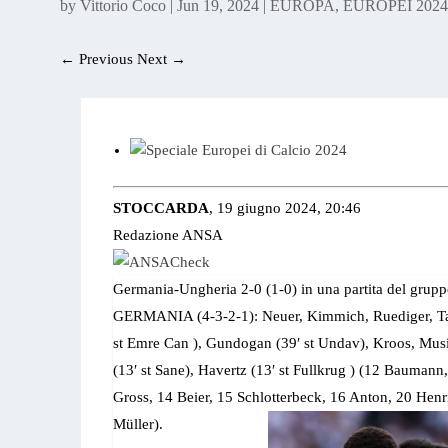
by
Vittorio Coco
|
Jun 19, 2024
|
EUROPA
,
EUROPEI 202
←
Previous
Next
→
STOCCARDA
, 19 giugno 2024, 20:46
Redazione ANSA
Germania-Ungheria 2-0 (1-0) in una partita del grup
GERMANIA (4-3-2-1): Neuer, Kimmich, Ruediger, Tah
st Emre Can ), Gundogan (39′ st Undav), Kroos, Musia
(13′ st Sane), Havertz (13′ st Fullkrug ) (12 Baumann
Gross, 14 Beier, 15 Schlotterbeck, 16 Anton, 20 Hen
Müller).