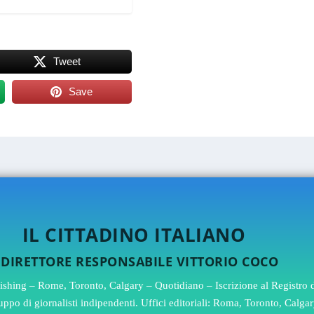
Tweet
Save
NO ITALIANO
SABILE VITTORIO COCO
hing – Rome, Toronto, Calgary – Quotidiano – Iscrizione al Registro de
 gruppo di giornalisti indipendenti. Uffici editoriali: Roma, Toronto, Cal