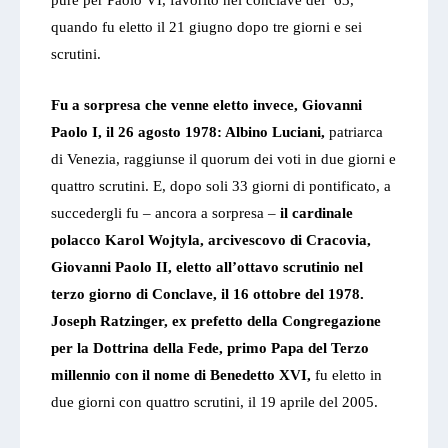
pure per Paolo VI, favorito nel conclave del ’63,
quando fu eletto il 21 giugno dopo tre giorni e sei
scrutini.
Fu a sorpresa che venne eletto invece, Giovanni
Paolo I, il 26 agosto 1978: Albino Luciani,
patriarca
di Venezia, raggiunse il quorum dei voti in due giorni e
quattro scrutini. E, dopo soli 33 giorni di pontificato, a
succedergli fu – ancora a sorpresa –
il cardinale
polacco Karol Wojtyla, arcivescovo di Cracovia,
Giovanni Paolo II, eletto all’ottavo scrutinio nel
terzo giorno di Conclave, il 16 ottobre del 1978.
Joseph Ratzinger, ex prefetto della Congregazione
per la Dottrina della Fede, primo Papa del Terzo
millennio con il nome di Benedetto XVI,
fu eletto in
due giorni con quattro scrutini, il 19 aprile del 2005.