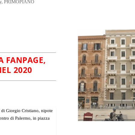
y
,
PRIMOPIANO
A FANPAGE,
EL 2020
à di Giorgio Cristiano, nipote
entro di Palermo, in piazza