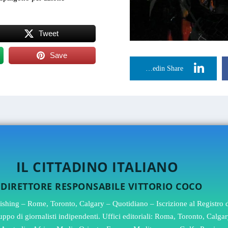
Tweet
Save
Linkedin Share
NO ITALIANO
SABILE VITTORIO COCO
hing – Rome, Toronto, Calgary – Quotidiano – Iscrizione al Registro de
 gruppo di giornalisti indipendenti. Uffici editoriali: Roma, Toronto, Cal