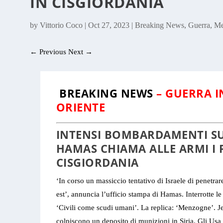
IN CISGIORDANIA
by
Vittorio Coco
|
Oct 27, 2023
|
Breaking News
,
Guerra
,
Me
←
Previous
Next
→
BREAKING NEWS
– GUERRA I
ORIENTE
INTENSI BOMBARDAMENTI SU
HAMAS CHIAMA ALLE ARMI I P
CISGIORDANIA
‘In corso un massiccio tentativo di Israele di penetrar
est’, annuncia l’ufficio stampa di Hamas. Interrotte le
‘Civili come scudi umani’. La replica: ‘Menzogne’. Je
colpiscono un deposito di munizioni in Siria. Gli Us