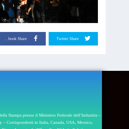
Facebook Share
Twitter Share
lla Stampa presso il Ministero Federale dell’Industria –
gary – Corrispondenti in Italia, Canada, USA, Messico,