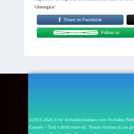
‘chirurgica’
Share on Facebook
Follow us
IL CITTADI
DIRETTORE RESPON
©2021-2026 © by ilcittadinoitaliano.com Orchidea Publis
Canada – Tutti i diritti riservati. Testata fondata da un