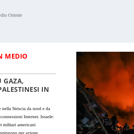
dio Oriente
N MEDIO
 GAZA,
ALESTINESI IN
e nella Striscia da nord e da
 connessioni Internet. Israele:
t militari americani
a spingono per azione