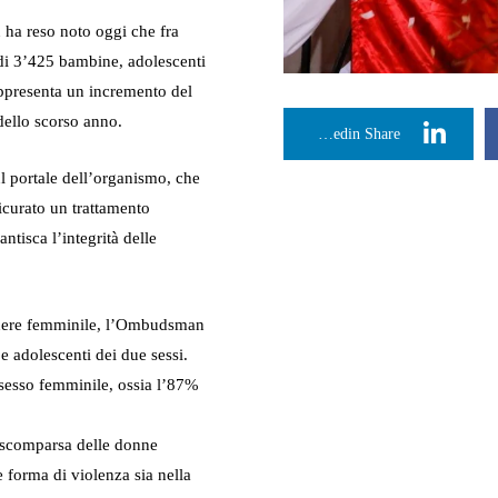
ha reso noto oggi che fra
 di 3’425 bambine, adolescenti
appresenta un incremento del
dello scorso anno.
Linkedin Share
ul portale dell’organismo, che
icurato un trattamento
ntisca l’integrità delle
genere femminile, l’Ombudsman
e adolescenti dei due sessi.
 sesso femminile, ossia l’87%
la scomparsa delle donne
 forma di violenza sia nella