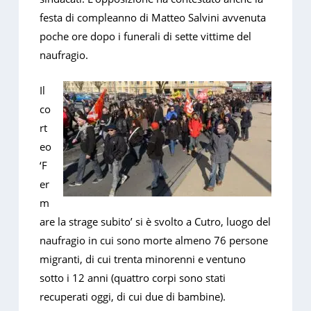
festa di compleanno di Matteo Salvini avvenuta
poche ore dopo i funerali di sette vittime del
naufragio.
Il
co
rt
eo
‘F
er
m
are la strage subito’ si è svolto a Cutro, luogo del
naufragio in cui sono morte almeno 76 persone
migranti, di cui trenta minorenni e ventuno
sotto i 12 anni (quattro corpi sono stati
recuperati oggi, di cui due di bambine).