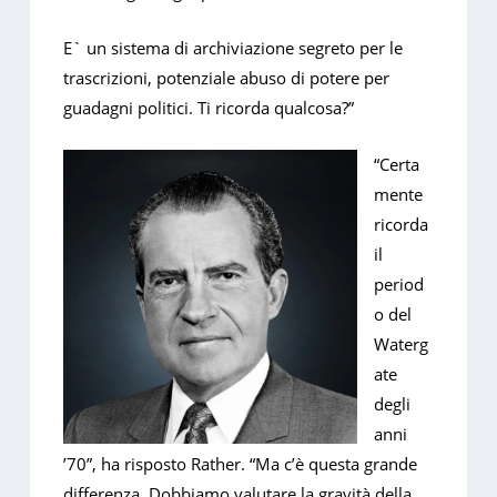
E` un sistema di archiviazione segreto per le
trascrizioni, potenziale abuso di potere per
guadagni politici. Ti ricorda qualcosa?”
“Certa
mente
ricorda
il
period
o del
Waterg
ate
degli
anni
’70”, ha risposto Rather. “Ma c’è questa grande
differenza. Dobbiamo valutare la gravità della