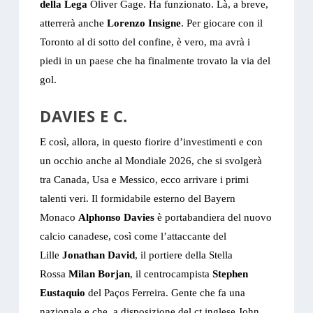
della Lega
Oliver Gage. Ha funzionato. Là, a breve,
atterrerà anche
Lorenzo Insigne
. Per giocare con il
Toronto al di sotto del confine, è vero, ma avrà i
piedi in un paese che ha finalmente trovato la via del
gol.
DAVIES E C.
E così, allora, in questo fiorire d’investimenti e con
un occhio anche al Mondiale 2026, che si svolgerà
tra Canada, Usa e Messico, ecco arrivare i primi
talenti veri. Il formidabile esterno del Bayern
Monaco
Alphonso Davies
è portabandiera del nuovo
calcio canadese, così come l’attaccante del
Lille
Jonathan David
, il portiere della Stella
Rossa
Milan Borjan
, il centrocampista
Stephen
Eustaquio
del Paços Ferreira. Gente che fa una
nazionale e che, a disposizione del ct inglese John