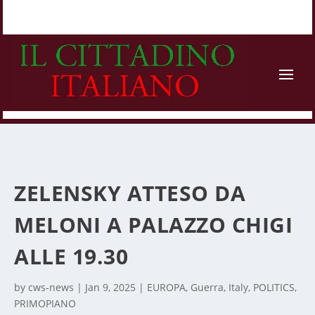
ZELENSKY ATTESO DA
MELONI A PALAZZO CHIGI
ALLE 19.30
by
cws-news
|
Jan 9, 2025
|
EUROPA
,
Guerra
,
Italy
,
POLITICS
,
PRIMOPIANO