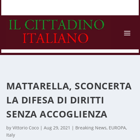
MATTARELLA, SCONCERTA
LA DIFESA DI DIRITTI
SENZA ACCOGLIENZA
by
Vittorio Coco
|
Aug 29, 2021
|
Breaking News
,
EUROPA
,
Italy