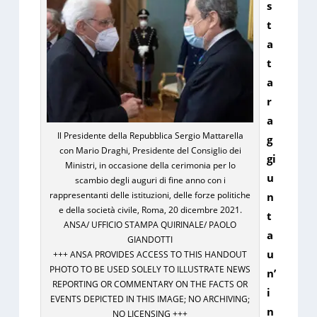
s
t
a
t
a
r
a
Il Presidente della Repubblica Sergio Mattarella
g
con Mario Draghi, Presidente del Consiglio dei
gi
Ministri, in occasione della cerimonia per lo
u
scambio degli auguri di fine anno con i
rappresentanti delle istituzioni, delle forze politiche
n
e della società civile, Roma, 20 dicembre 2021.
t
ANSA/ UFFICIO STAMPA QUIRINALE/ PAOLO
a
GIANDOTTI
u
+++ ANSA PROVIDES ACCESS TO THIS HANDOUT
PHOTO TO BE USED SOLELY TO ILLUSTRATE NEWS
n’
REPORTING OR COMMENTARY ON THE FACTS OR
i
EVENTS DEPICTED IN THIS IMAGE; NO ARCHIVING;
n
NO LICENSING +++