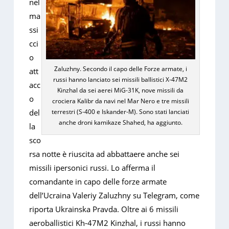
nel
ma
ssi
cci
o
Zaluzhny. Secondo il capo delle Forze armate, i
att
russi hanno lanciato sei missili ballistici X-47M2
acc
Kinzhal da sei aerei MiG-31K, nove missili da
o
crociera Kalibr da navi nel Mar Nero e tre missili
terrestri (S-400 e Iskander-M). Sono stati lanciati
del
anche droni kamikaze Shahed, ha aggiunto.
la
sco
rsa notte è riuscita ad abbattaere anche sei
missili ipersonici russi. Lo afferma il
comandante in capo delle forze armate
dell’Ucraina Valeriy Zaluzhny su Telegram, come
riporta Ukrainska Pravda. Oltre ai 6 missili
aeroballistici Kh-47M2 Kinzhal, i russi hanno